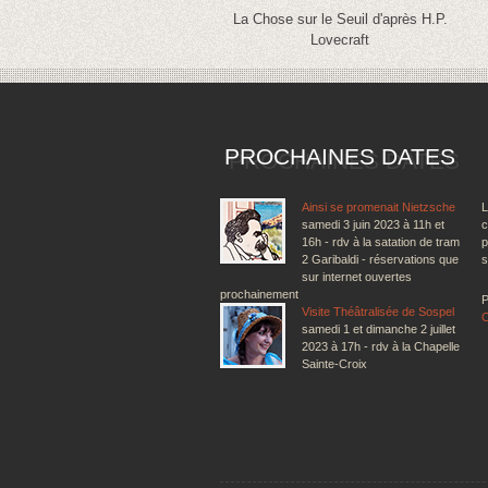
La Chose sur le Seuil d'après H.P.
Lovecraft
PROCHAINES DATES
Ainsi se promenait Nietzsche
L
samedi 3 juin 2023 à 11h et
c
16h - rdv à la satation de tram
p
2 Garibaldi - réservations que
s
sur internet ouvertes
prochainement
P
Visite Théâtralisée de Sospel
samedi 1 et dimanche 2 juillet
2023 à 17h - rdv à la Chapelle
Sainte-Croix