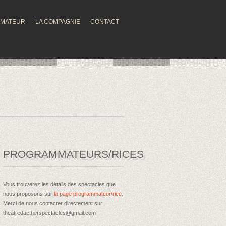
MMATEUR
LA COMPAGNIE
CONTACT
PROGRAMMATEURS/RICES
Vous trouverez les détails des spectacles que
nous proposons sur
la page programmateur/rice
.
Merci de nous contacter directement sur
theatredaetherspectacles@gmail.com