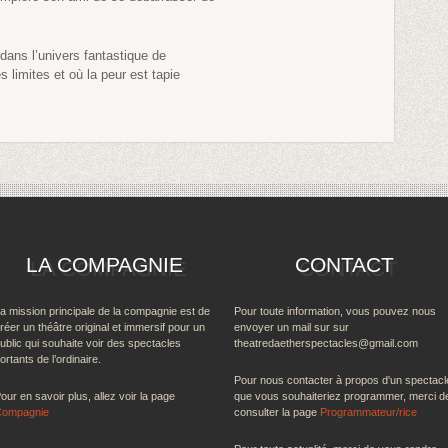
dans l’univers fantastique de
s limites et où la peur est tapie
LA COMPAGNIE
CONTACT
a mission principale de la compagnie est de
Pour toute information, vous pouvez nous
réer un théâtre original et immersif pour un
envoyer un mail sur sur
ublic qui souhaite voir des spectacles
theatredaetherspectacles@gmail.com
ortants de l’ordinaire.
Pour nous contacter à propos d'un spectacl
our en savoir plus, allez voir la page
que vous souhaiteriez programmer, merci d
Compagnie
consulter la page
Programmateur/rice