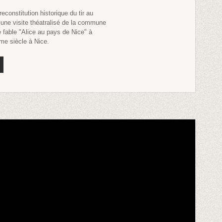
constitution historique du tir au
, une visite théatralisé de la commune
fable "Alice au pays de Nice" à
me siècle à Nice.