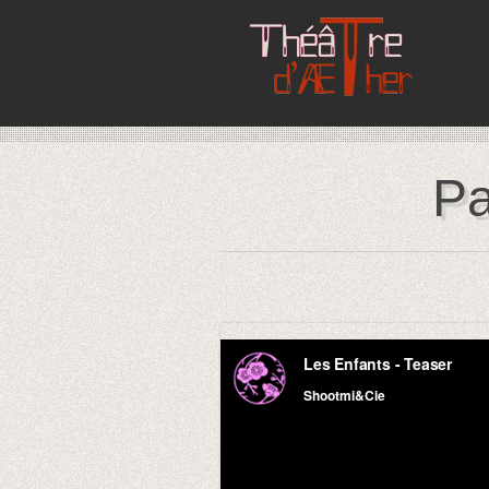
Pa
Les Enfants - Teaser
from
Shootmi&Cie
o