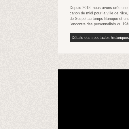
Depuis 2018, nous avons crée une re
canon de midi pour la ville de Nice
de Sospel au temps Baroque et une 
l'encontre des personnalités du 19è
Détails des spectacles historiques