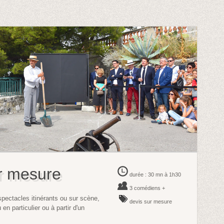
r mesure
durée : 30 mn à 1h30
3 comédiens +
pectacles itinérants ou sur scène,
devis sur mesure
n particulier ou à partir d'un