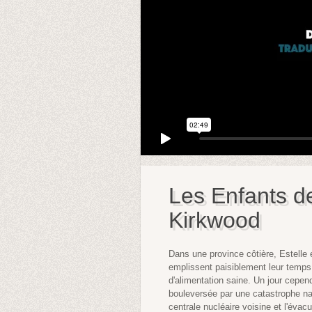
Les Enfants d
Kirkwood
Dans une province côtière, Estelle 
emplissent paisiblement leur temps d
d'alimentation saine. Un jour cepen
bouleversée par une catastrophe nat
centrale nucléaire voisine et l'évac