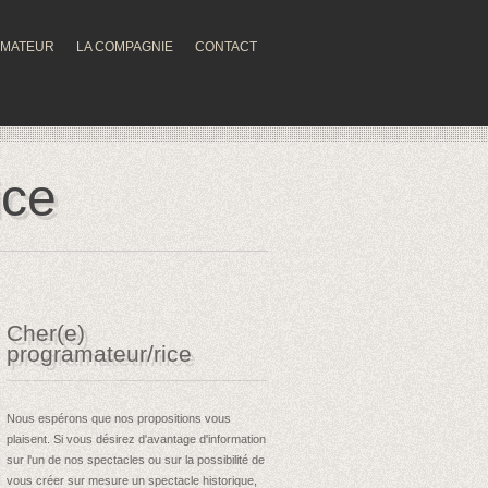
MMATEUR
LA COMPAGNIE
CONTACT
ice
Cher(e)
programateur/rice
Nous espérons que nos propositions vous
plaisent. Si vous désirez d'avantage d'information
sur l'un de nos spectacles ou sur la possibilité de
vous créer sur mesure un spectacle historique,