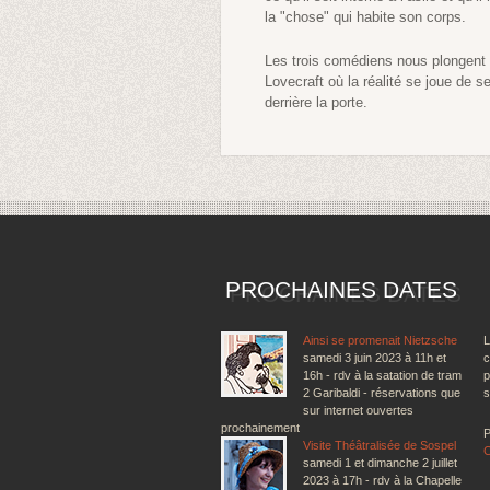
la "chose" qui habite son corps.
Les trois comédiens nous plongent 
Lovecraft où la réalité se joue de se
derrière la porte.
PROCHAINES DATES
Ainsi se promenait Nietzsche
L
samedi 3 juin 2023 à 11h et
c
16h - rdv à la satation de tram
p
2 Garibaldi - réservations que
s
sur internet ouvertes
prochainement
P
Visite Théâtralisée de Sospel
samedi 1 et dimanche 2 juillet
2023 à 17h - rdv à la Chapelle