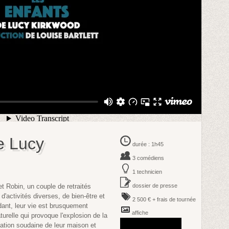
e Lucy
durée : 1h45
3 comédiens
1 technicien
et Robin, un couple de retraités
dossier de presse
'activités diverses, de bien-être et
2 500 € + frais de tournée
dant, leur vie est brusquement
affiche
urelle qui provoque l'explosion de la
uation soudaine de leur maison et