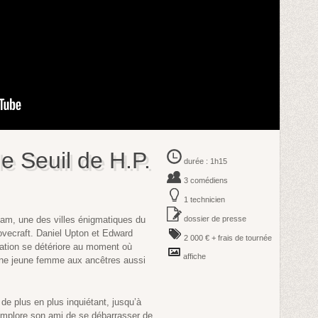
e Seuil de H.P.
durée : 1h15
3 comédiens
1 technicien
ham, une des villes énigmatiques du
dossier de presse
ovecraft. Daniel Upton et Edward
2 000 € + frais de tournée
lation se détériore au moment où
affiche
ne jeune femme aux ancêtres aussi
e plus en plus inquiétant, jusqu’à
’il implore son ami de se débarrasser de