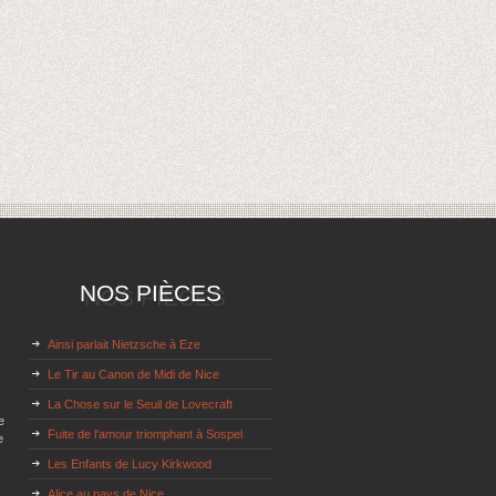
NOS PIÈCES
Ainsi parlait Nietzsche à Eze
Le Tir au Canon de Midi de Nice
La Chose sur le Seuil de Lovecraft
e
Fuite de l'amour triomphant à Sospel
e
Les Enfants de Lucy Kirkwood
Alice au pays de Nice