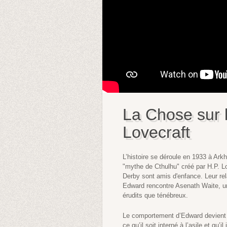
La Chose sur l
Lovecraft
L’histoire se déroule en 1933 à Ark
"mythe de Cthulhu" créé par H.P. L
Derby sont amis d'enfance. Leur re
Edward rencontre Asenath Waite, u
érudits que ténébreux.
Le comportement d’Edward devient d
ce qu’il soit interné à l’asile et qu